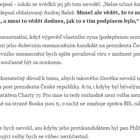
sal – nikdo ze svědků jej při tom neviděl. „Nelze učinit k
odepsal obžalovaný Andrej Babiš.
Musel ale vědět, že to n
, a musí to vědět dodnes, jak to s tím podpisem bylo,“
ž nenormální, když výpověď vlastního syna (podepřenou sro
bní jeho duševním onemocněním kandidát na prezidenta Čes
evního onemocnění bych spíše považoval víru v možnost po
a současně být za oceánem.
 dostatečný důvod k tomu, abych takového člověka nevolil 
 post prezidenta České republiky. A to, i kdyby byl bývalý
atářem Charty 77. Pro mne to tedy rozhodně není volba me
ě na straně Ruska jsou ti, o nichž se zmiňuje zpráva BIS, ni
 bych nevolil, ani kdyby jeho protikandidátem byl pan PhDr.
ující volby bych se vůbec nezúčastnil.