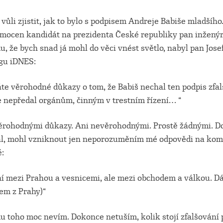
ůli zjistit, jak to bylo s podpisem Andreje Babiše mladšího
mocen kandidát na prezidenta České republiky pan inženýr
mu, že bych snad já mohl do věci vnést světlo, nabyl pan Jose
ogu iDNES:
te věrohodné důkazy o tom, že Babiš nechal ten podpis zfal
te nepředal orgánům, činným v trestním řízení… “
ěrohodnými důkazy. Ani nevěrohodnými. Prostě žádnými. D
al, mohl vzniknout jen neporozuměním mé odpovědi na kom
:
ení mezi Prahou a vesnicemi, ale mezi obchodem a válkou. 
em z Prahy)“
du toho moc nevím. Dokonce netuším, kolik stojí zfalšování