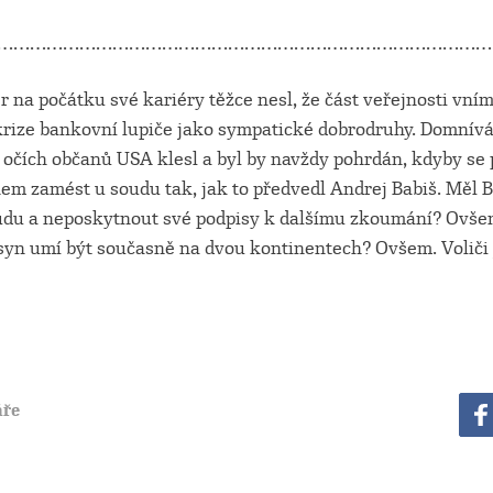
………………………………………………………………………………
r na počátku své kariéry těžce nesl, že část veřejnosti vním
rize bankovní lupiče jako sympatické dobrodruhy. Domnívá
 očích občanů USA klesl a byl by navždy pohrdán, kdyby se 
nem zamést u soudu tak, jak to předvedl Andrej Babiš. Měl B
du a neposkytnout své podpisy k dalšímu zkoumání? Ovše
e syn umí být současně na dvou kontinentech? Ovšem. Voliči
ře