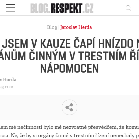
Respekt
Vy
Blog |
Jaroslav Herda
 JSEM V KAUZE ČAPÍ HNÍZDO 
ÁNŮM ČINNÝM V TRESTNÍM ŘÍ
NÁPOMOCEN
av Herda
023 11:01
em mé nečinnosti bylo mé nezvratné přesvědčení, že komu 
ci. Ne, že by si orgány činné v trestním řízení nenechaly p