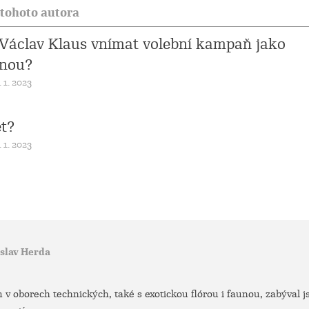
 tohoto autora
Václav Klaus vnímat volební kampaň jako
nnou?
. 1. 2023
et?
. 1. 2023
oslav Herda
 v oborech technických, také s exotickou flórou i faunou, zabýval j