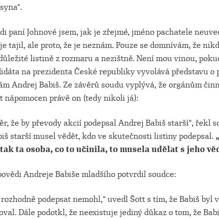
syna“.
i paní Johnové jsem, jak je zřejmé, jméno pachatele neuvedl
 je tajil, ale proto, že je neznám. Pouze se domnívám, že nik
důležité listině z rozmaru a nezištně. Není mou vinou, pok
idáta na prezidenta České republiky vyvolává představu o p
sám Andrej Babiš. Ze závěrů soudu vyplývá, že orgánům čin
t nápomocen právě on (tedy nikoli já):
r, že by převody akcií podepsal Andrej Babiš starší“, řekl s
iš starší musel vědět, kdo ve skutečnosti listiny podepsal.
tak ta osoba, co to učinila, to musela udělat s jeho v
povědi Andreje Babiše mladšího potvrdil soudce:
rozhodně podepsat nemohl,“ uvedl Šott s tím, že Babiš byl v
val. Dále podotkl, že neexistuje jediný důkaz o tom, že Bab