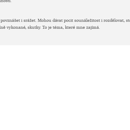
ností.
ovznášet i srážet. Mohou dávat pocit sounáležitost i rozdělovat, st
lně vykonané, skutky. To je téma, které mne zajímá.